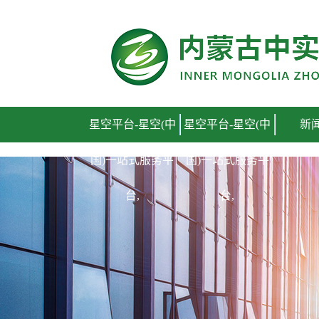
星空平台-星空(中
星空平台-星空(中
新
国)一站式服务平
国)一站式服务平
台,
台,