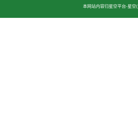
本网站内容归星空平台-星空