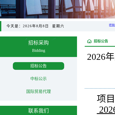
今天是：2026年8月8日 星期六
招标公告
招标采购
Bidding
202
招标公告
中标公示
国际贸易代理
项
202
联系我们