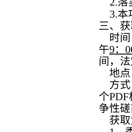
2.
落
3.
本
三、获
时间
午
9：0
间，法
地点
方式
个PDF
争性磋
获取