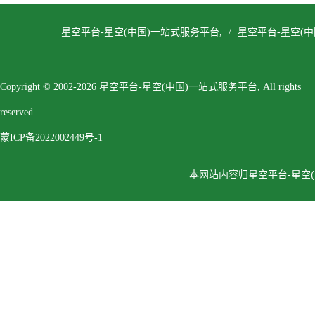
星空平台-星空(中国)一站式服务平台,
/
星空平台-星空(中
Copyright © 2002-2026 星空平台-星空(中国)一站式服务平台, All rights
reserved.
蒙ICP备2022002449号-1
本网站内容归星空平台-星空