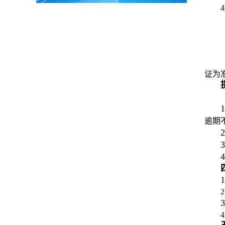
证为
1
逾期
2
3
4