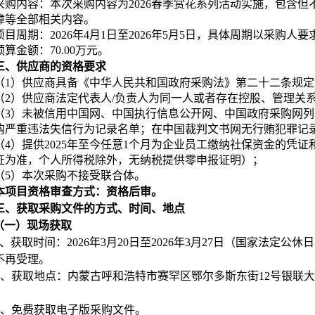
采购内容：本次采购内容为2026春季赏花系列活动实施，包含
障等全部相关内容。
项目周期：2026年4月1日至2026年5月5日，具体周期以采购人
预算金额：70.00万元。
三、
供应商的资格要求
（1）供应商具备《中华人民共和国政府采购法》第二十二条规定
（2）供应商法定代表人/负责人为同一人或者存在控股、管理关
（3）未被信用中国网、中国执行信息公开网、中国政府采购网
购严重违法失信行为记录名单；在中国裁判文书网无行贿犯罪记
（4）提供2025年至今任意1个月为企业员工缴纳社保资金的凭
证为准，个人所得税除外，无纳税提供零申报证明）；
（5）本次采购不接受联合体。
本项目资格审查方式：资格后审。
三、获取采购文件的方式、时间、地点
（一）现场获取
、获取时间：2026年3月20日至2026年3月27日（国家法定公休日、节假
不再受理。
、获取地点：
内蒙古呼和浩特市赛罕区鄂尔多斯东街12号银联大
、免费获取电子版采购文件。