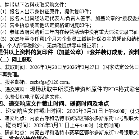
4、携带以下资料获取采购文件：
（1）报名人出示身份证原件，提供复印件；
（2）报名人出具经法定代表人/负责人签字、加盖公章的“授权委
（3）营业执照或其他法定资格证明复印件；
（4）参加政府采购近三年内在经营活动中没有重大违法记录书面
（5）2025年至今任意1个月为企业员工缴纳社保资金的凭证和
准，个人所得税除外，无纳税提供零申报证明）。
提供以上资料的复印件（加盖公章）1套并装订成册，资
（二）网上获取
、获取时间：2026年3月20日至2026年3月27日（国家法定公休日、节假
不再受理。
、报名邮箱：zszbsfgs@126.com。
现场获取中所须携带资料原件的PDF格式彩
、递交资料：
、免费获取电子版采购文件。
四、递交响应文件截止时间、磋商时间及地点
1、递交响应文件截止时间：2026年3月31日
上午9:00时（
2、递交地点：内蒙古呼和浩特市赛罕区鄂尔多斯东街12号银联大
3、磋商时间：2026年3月31日
上午9:00时（北京时间）
4、磋商地点：内蒙古呼和浩特市赛罕区鄂尔多斯东街12号银联大