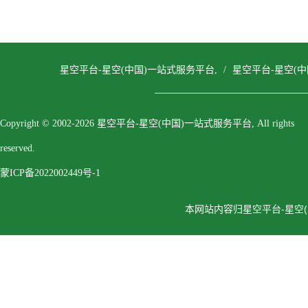
星空平台-星空(中国)一站式服务平台,
/
星空平台-星空(中
Copyright © 2002-2026 星空平台-星空(中国)一站式服务平台, All rights
reserved.
蒙ICP备2022002449号-1
本网站内容归星空平台-星空