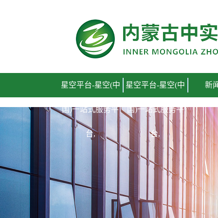
星空平台-星空(中
星空平台-星空(中
新
国)一站式服务平
国)一站式服务平
台,
台,