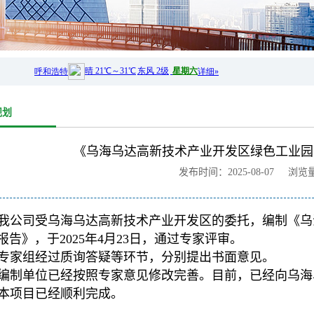
规划
《乌海乌达高新技术产业开发区绿色工业园
发布时间：2025-08-07 浏览
我公司受乌海乌达高新技术产业开发区的委托，编制《乌
报告》，于
2025
年
4
月
23
日，通过专家评审。
专家组经过质询答疑等环节，分别提出书面意见。
编制单位已经按照专家意见修改完善。目前，已经向乌海
本项目已经顺利完成。