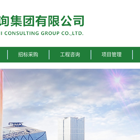
招标采购
工程咨询
项目管理