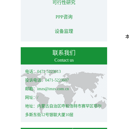
可行性研究
PPP咨询
设备监理
联系我们
Contact us
电话：0471-5223613
投诉电话：0471-5223607
邮箱：imzs@imzs.com.cn
网址：/
地址：内蒙古自治区呼和浩特市赛罕区鄂尔
多斯东街12号银联大厦10层