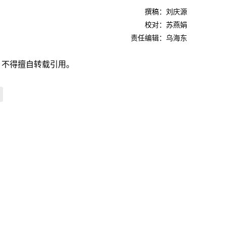
撰稿：刘庆源
校对：苏燕娟
责任编辑：乌海东
，不得擅自转载引用。