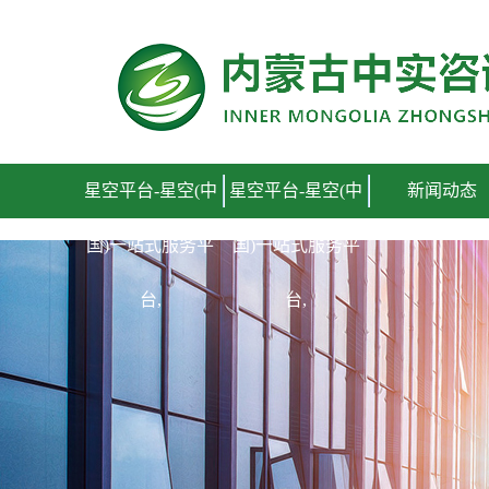
星空平台-星空(中
星空平台-星空(中
新闻动态
国)一站式服务平
国)一站式服务平
台,
台,