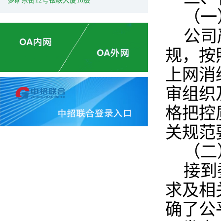
多斯东街12号银联大厦10层
（一
公司
规，按
上网消
审组织
格把控
关规范
（二
接到
求及相
确了公