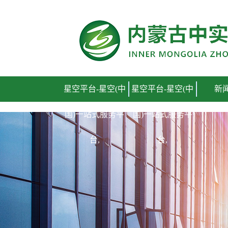
星空平台-星空(中
星空平台-星空(中
新
国)一站式服务平
国)一站式服务平
台,
台,