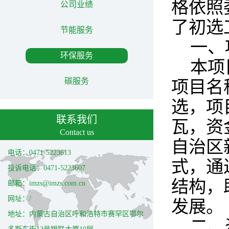
格依照
公司业绩
了初选
节能服务
一、
环保服务
本项
碳服务
项目名
选，项
联系我们
瓦，资
Contact us
自治区
电话：0471-5223613
式，通
投诉电话：0471-5223607
结构，
邮箱：imzs@imzs.com.cn
网址：/
发展。
地址：内蒙古自治区呼和浩特市赛罕区鄂尔
二、