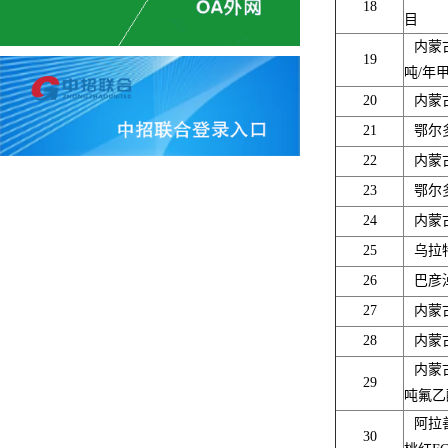
18
目
内蒙
19
吨/年
20
内蒙
21
鄂尔
22
内蒙
23
鄂尔
24
内蒙
25
乌拉
26
巴彦
27
内蒙
28
内蒙
内蒙
29
吨氟乙
阿拉善
30