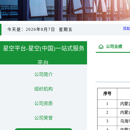
今天是：2026年8月7日 星期五
公司业绩
星空平台-星空(中国)一站式服务
平台,
About us
公司简介
组织机构
序号
公司资质
1
内蒙
2
内蒙
公司荣誉
3
乌海
4
内蒙